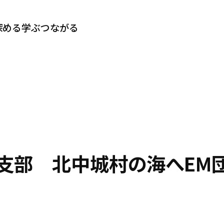
深める
学ぶ
つながる
支部 北中城村の海へEM