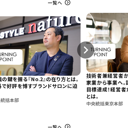
一覧へ
技術者兼経営者か
織の鍵を握る『No.2』の在り方とは。
家業から事業へ。
外で好評を博すブランドサロンに迫
目標達成！経営者
とは。
央統括本部
中央統括東京本部
一覧へ