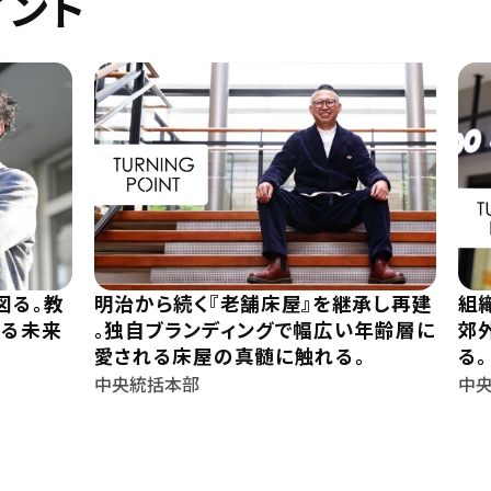
イント
図る。教
明治から続く『老舗床屋』を継承し再建
組
わる未来
。独自ブランディングで幅広い年齢層に
郊
愛される床屋の真髄に触れる。
る。
中央統括本部
中