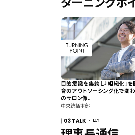
ターニングポ
目的意識を集約し『組織化』を
育のアウトソーシング化で変
のサロン像。
中央統括本部
03 TALK
142
理事長通信