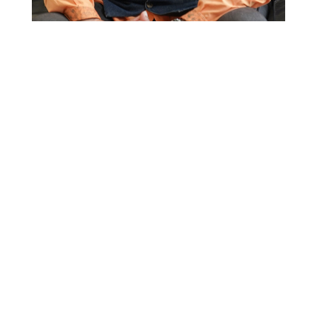
INTERVIEW DATA
代表
紫藤 浩
創業
1990年6月
スタッフ数
50名
本社所在地
静岡県浜松市中区泉2丁目37-9
取材店舗名
-