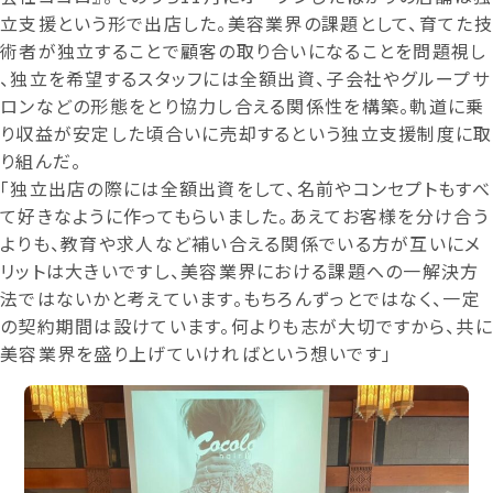
立支援という形で出店した。美容業界の課題として、育てた技
術者が独立することで顧客の取り合いになることを問題視し
、独立を希望するスタッフには全額出資、子会社やグループサ
ロンなどの形態をとり協力し合える関係性を構築。軌道に乗
り収益が安定した頃合いに売却するという独立支援制度に取
り組んだ。
「独立出店の際には全額出資をして、名前やコンセプトもすべ
て好きなように作ってもらいました。あえてお客様を分け合う
よりも、教育や求人など補い合える関係でいる方が互いにメ
リットは大きいですし、美容業界における課題への一解決方
法ではないかと考えています。もちろんずっとではなく、一定
の契約期間は設けています。何よりも志が大切ですから、共に
美容業界を盛り上げていければという想いです」