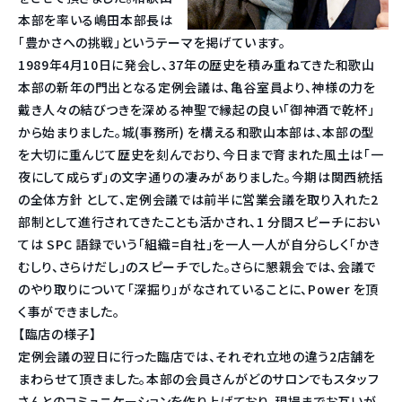
本部を率いる嶋田本部長は
「豊かさへの挑戦」というテーマを掲げています。
1989年4月10日に発会し、37年の歴史を積み重ねてきた和歌山
本部の新年の門出となる定例会議は、亀谷室員より、神様の力を
戴き人々の結びつきを深める神聖で縁起の良い「御神酒で乾杯」
から始まりました。城(事務所) を構える和歌山本部は、本部の型
を大切に重んじて歴史を刻んでおり、今日まで育まれた風土は「一
夜にして成らず」の文字通りの凄みがありました。今期は関西統括
の全体方針 として、定例会議では前半に営業会議を取り入れた2
部制として進行されてきたことも活かされ、1 分間スピーチにおい
ては SPC 語録でいう「組織=自社」を一人一人が自分らしく「かき
むしり、さらけだし」のスピーチでした。さらに懇親会では、会議で
のやり取りについて「深掘り」がなされていることに、Power を頂
く事ができました。
【臨店の様子】
定例会議の翌日に行った臨店では、それぞれ立地の違う2店舗を
まわらせて頂きました。本部の会員さんがどのサロンでもスタッフ
さんとのコミュニケーションを作り上げており、現場までお互いが