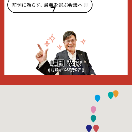
前例に頼らず、 最善を選ぶ会議へ !!
嶋田 恭彦
（しまだ やすひこ）