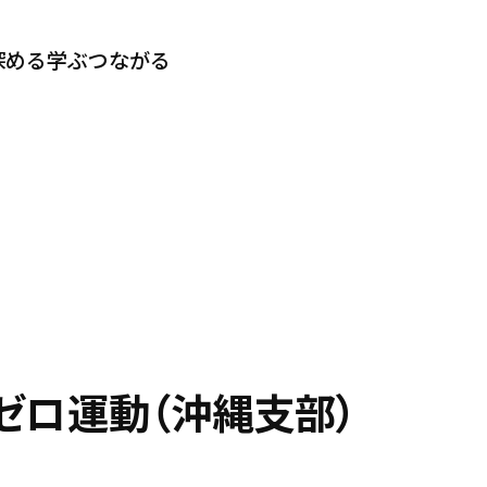
深める
学ぶ
つながる
ゼロ運動（沖縄支部）