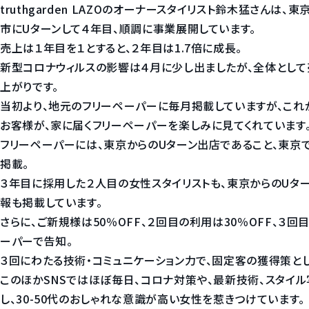
truthgarden LAZOのオーナースタイリスト鈴木猛さんは
市にUターンして４年目、順調に事業展開しています。
売上は１年目を１とすると、２年目は1.7倍に成長。
新型コロナウィルスの影響は４月に少し出ましたが、全体とし
上がりです。
当初より、地元のフリーペーパーに毎月掲載していますが、これ
お客様が、家に届くフリーペーパーを楽しみに見てくれています
フリーペーパーには、東京からのUターン出店であること、東京
掲載。
３年目に採用した２人目の女性スタイリストも、東京からのUター
報も掲載しています。
さらに、ご新規様は50％OFF、２回目の利用は30％OFF、３回
ーパーで告知。
３回にわたる技術・コミュニケーション力で、固定客の獲得策とし
このほかSNSではほぼ毎日、コロナ対策や、最新技術、スタイ
し、30-50代のおしゃれな意識が高い女性を惹きつけています。