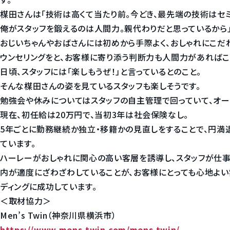
楳田さんは「技術は高くて当たり前。今どき、最先端の技術はセ
俺がスタッフを鍛えるのは人間力。親代わりだと思っているから」
おじいちゃんやおばさんには初めから手際よく、おしゃれにこ
ウンセリングをと、お客様に寄り添う判断力も人間力があればこ
日頃、スタッフには「楽しもうぜ！」と言っているとのこと。
そんな楳田さんの姿を見ているスタッフも楽しそうです。
勉強会や休みについてはスタッフの自主管理で回っていて、オー
現在、初任給は20万円で、当初3年は社会保険なし。
5年ごとに勤務継続か独立・移籍かの見直しをすることで、円満
ています。
ハーレーがおしゃれに関心の高い客層を誘導し、スタッフが仕事
内が適度にざわざわしていることが、お客様にとっても心地よい
ディングに成功しています。
＜取材協力＞
Men’s Twin（神奈川県横浜市）
https://www.mens-twin.com/mens-twin/