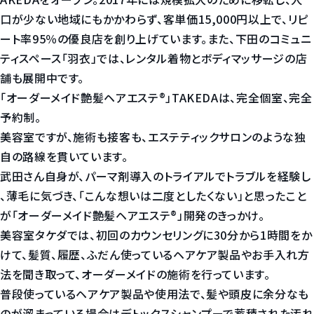
口が少ない地域にもかかわらず、客単価15,000円以上で、リピ
ート率95％の優良店を創り上げています。また、下田のコミュニ
ティスペース「羽衣」では、レンタル着物とボディマッサージの店
舗も展開中です。
「オーダーメイド艶髪ヘアエステ®︎」TAKEDAは、完全個室、完全
予約制。
美容室ですが、施術も接客も、エステティックサロンのような独
自の路線を貫いています。
武田さん自身が、パーマ剤導入のトライアルでトラブルを経験し
、薄毛に気づき、「こんな想いは二度としたくない」と思ったこと
が「オーダーメイド艶髪ヘアエステ®︎」開発のきっかけ。
美容室タケダでは、初回のカウンセリングに30分から1時間をか
けて、髪質、履歴、ふだん使っているヘアケア製品やお手入れ方
法を聞き取って、オーダーメイドの施術を行っています。
普段使っているヘアケア製品や使用法で、髪や頭皮に余分なも
のが溜まっている場合はデトックスシャンプーで蓄積された汚れ