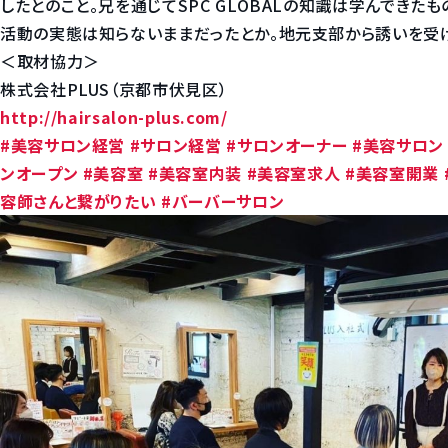
したとのこと。兄を通じてSPC GLOBALの知識は学んできたも
活動の実態は知らないままだったとか。地元支部から誘いを受
＜取材協力＞
株式会社PLUS（京都市伏見区）
http://hairsalon-plus.com/
#美容サロン経営
#サロン経営
#サロンオーナー
#美容サロン
ンオープン
#美容室
#美容室内装
#美容室求人
#美容室開業
容師さんと繋がりたい
#バーバーサロン