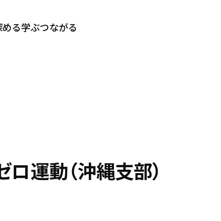
深める
学ぶ
つながる
ゼロ運動（沖縄支部）