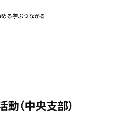
深める
学ぶ
つながる
活動（中央支部）