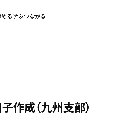
深める
学ぶ
つながる
団子作成（九州支部）