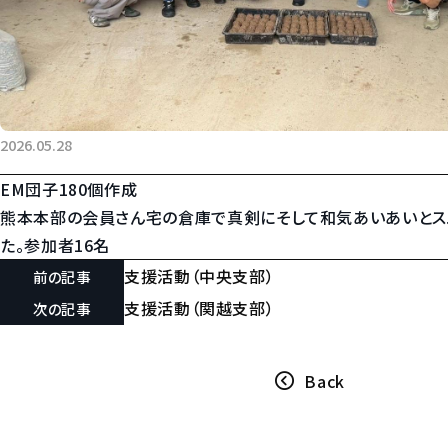
2026.05.28
EM団子180個作成
熊本本部の会員さん宅の倉庫で真剣にそして和気あいあいとス
た。参加者16名
支援活動（中央支部）
前の記事
支援活動（関越支部）
次の記事
Back