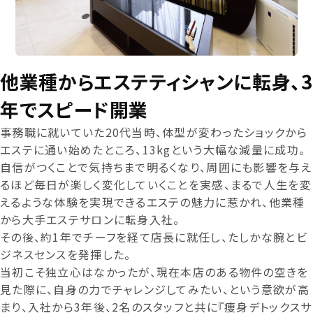
他業種からエステティシャンに転身、3
年でスピード開業
事務職に就いていた20代当時、体型が変わったショックから
エステに通い始めたところ、13kgという大幅な減量に成功。
自信がつくことで気持ちまで明るくなり、周囲にも影響を与え
るほど毎日が楽しく変化していくことを実感、まるで人生を変
えるような体験を実現できるエステの魅力に惹かれ、他業種
から大手エステサロンに転身入社。
その後、約1年でチーフを経て店長に就任し、たしかな腕とビ
ジネスセンスを発揮した。
当初こそ独立心はなかったが、現在本店のある物件の空きを
見た際に、自身の力でチャレンジしてみたい、という意欲が高
まり、入社から3年後、2名のスタッフと共に『痩身デトックスサ