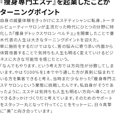
『痩身専門エステ』を起業したことが
ターニングポイント
自身の減量体験をきっかけにエステティシャンに転身、トータ
ルビューティーサロンが主流だった時代にひとつの分野に特
化した『痩身デトックスサロン ベルチェ』を開業したことで菱
木代表の人生は大きなターニングポイントを迎えた。
単に施術をするだけではなく、客の悩みに寄り添い内面から
体質改善することで気持ちも人生も明るく変えていけるビジ
ネスに大きな可能性を感じたという。
「なんでもやります、という考え方では方向性が分散してしま
います。やはり100％を1本でやり通した方が真剣に悩まれて
いる方を集客できると考え、当時まだ少なかった『痩身専門エ
ステサロン』という業態に挑戦したんです。私自身がそうであ
ったように、エステは気持ちも人生も明るい方向へ導くことが
できるきっかけづくりだと考えています。そのためのサポート
をスタッフ一丸となって行ってくことをモットーに、日々真摯
に“美”と向き合っています」