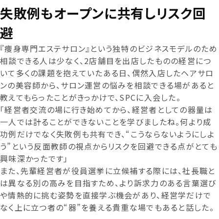
失敗例もオープンに共有しリスク回
避
『痩身専門エステサロン』という独特のビジネスモデルのため
相談できる人は少なく、2店舗目を出店したものの経営につ
いて多くの課題を抱えていたある日、偶然入店したヘアサロ
ンの美容師から、サロン運営の悩みを相談できる場があると
教えてもらったことがきっかけで、SPCに入会した。
「経営者交流の場に行き始めてから、経営者としての器量は
一人では計ることができないことを学びましたね。何より成
功例だけでなく失敗例も共有でき、“こうならないようにしよ
う”という反面教師の視点からリスクを回避できる点がとても
興味深かったです」
また、先輩経営者が役員選挙に立候補する際には、社長職と
は異なる別の高みを目指すため、より訴求力のある言葉選び
や情熱的に挑む姿勢を直接学ぶ機会があり、経営学だけで
なく上に立つ者の“器”を養える貴重な場でもあると話した。