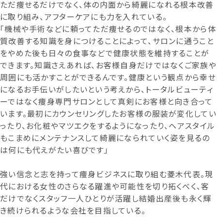
ただ痩せるだけでなく、体の内面から綺麗になれる根本改善
に取り組み、アフターケアにも力を入れている。
「機械や手術などに頼ってただ痩せるのではなく、根本から体
質改善する知識を身につけることによって、サロンに通うこと
をやめた後も日々の食事などで健康状態を維持することが
できます。知識さえあれば、お客様自身だけではなくご家族や
周囲にも活かすことができるんです。健康という観点から幸せ
になるお手伝いがしたいという考えから、トータルビューティ
ーではなく痩身専門サロンとして真剣にお客様と向き合って
います。最初にカウンセリングしたお客様の服装が変化してい
ったり、お化粧やマツエクをするようになったり、ヘアスタイル
もこまめにメンテナンスして綺麗になられていく姿を見るの
は何にも代えがたい喜びです」
強い信念と志を持って痩身ビジネスに取り組む菱木代表。現
代における女性のさらなる躍進や可能性を切り拓くべく、客
だけでなくスタッフ一人ひとりが活躍し結婚出産後も永く輝
き続けられるような会社を目指している。